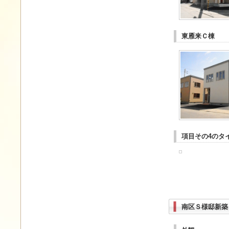
東雁来Ｃ棟
項目その4のタ
南区Ｓ様邸新築